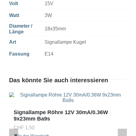
Volt
15V
Watt
3W
Diameter /
18x35mm
Länge
Art
Signallampe Kugel
Fassung
E14
Das könnte Sie auch interessieren
Signallampe Röhre 12V 30mA/0.36W
9x23mm Ba9s
CHF
1.50
In den Warenkorb