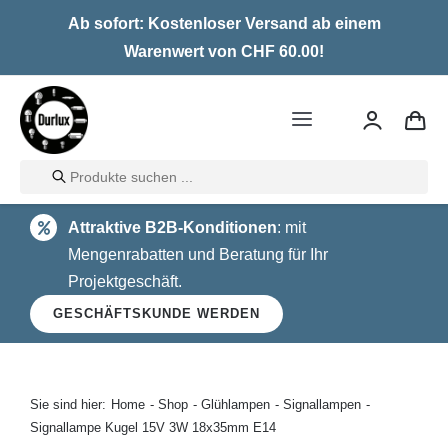
Skip
Ab sofort: Kostenloser Versand ab einem
to
Warenwert von CHF 60.00!
content
Toggle
Navigation
Products
Home
search
Attraktive B2B-Konditionen
: mit
LED
Mengenrabatten und Beratung für Ihr
Projektgeschäft.
Halogen
GESCHÄFTSKUNDE WERDEN
Glühlampen
Über uns
Sie sind hier:
Home
Shop
Glühlampen
Signallampen
Signallampe Kugel 15V 3W 18x35mm E14
Kontakt