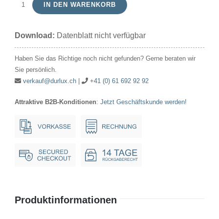
IN DEN WARENKORB
Signallampe
Kugel
Download:
Datenblatt nicht verfügbar
15V
3W
Haben Sie das Richtige noch nicht gefunden? Gerne beraten wir
18x35mm
Sie persönlich.
E14
verkauf@durlux.ch
|
+41 (0) 61 692 92 92
Menge
Attraktive B2B-Konditionen
:
Jetzt Geschäftskunde werden!
Produktinformationen