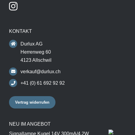
KONTAKT
Durlux AG
Herrenweg 60
4123 Allschwil
verkauf@durlux.ch
+41 (0) 61 692 92 92
Vertrag widerrufen
NEU IM ANGEBOT
Signallampe Kugel 14V 300mA/4.2W