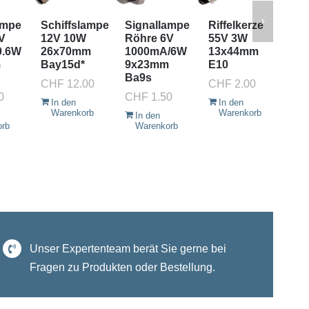
ampe
Schiffslampe
Signallampe
Riffelkerze
Pis
V
12V 10W
Röhre 6V
55V 3W
Bli
0.6W
26x70mm
1000mA/6W
13x44mm
5x
m
Bay15d*
9x23mm
E10
E5.
Ba9s
Pis
CHF
12.00
CHF
2.00
0
CHF
1.50
CH
In den
In den
Warenkorb
Warenkorb
In den
I
orb
Warenkorb
W
Unser Expertenteam berät Sie gerne bei
Fragen zu Produkten oder Bestellung.