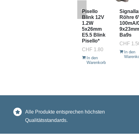
Pisello
Signall
Blink 12V
Röhre 6
1.2W
100mA/
5x26mm
9x23m
E5.5 Blink
Ba9s
Pisello*
CHF
1.5
CHF
1.80
In den
Warenk
In den
Warenkorb
Alle Produkte entsprechen höchsten
Qualitätsstandards.