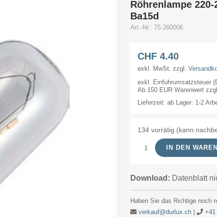
Röhrenlampe 220
Ba15d
Art.-Nr.:
75.260006
CHF
4.40
exkl. MwSt.
zzgl.
Versandk
exkl. Einfuhrumsatzsteuer 
Ab 150 EUR Warenwert zzgl.
Lieferzeit:
ab Lager: 1-2 Arb
134 vorrätig (kann nachbe
IN DEN WARE
Röhrenlampe
220-
Download:
Datenblatt ni
260V
4-
Haben Sie das Richtige noch ni
6W
verkauf@durlux.ch
|
+41 