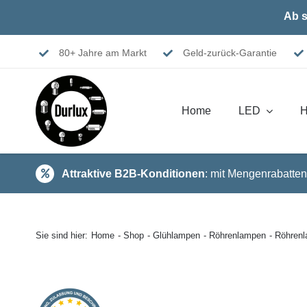
Skip
Ab s
to
content
80+ Jahre am Markt
Geld-zurück-Garantie
Home
LED
H
Attraktive B2B-Konditionen
: mit Mengenrabatten
Sie sind hier:
Home
Shop
Glühlampen
Röhrenlampen
Röhren