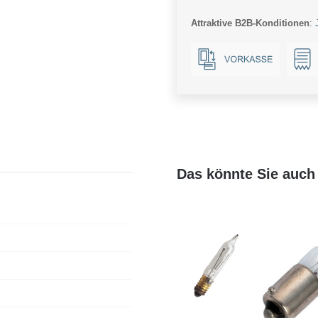
16x48mm
Attraktive B2B-Konditionen
:
Ba15d
Menge
Das könnte Sie auch 