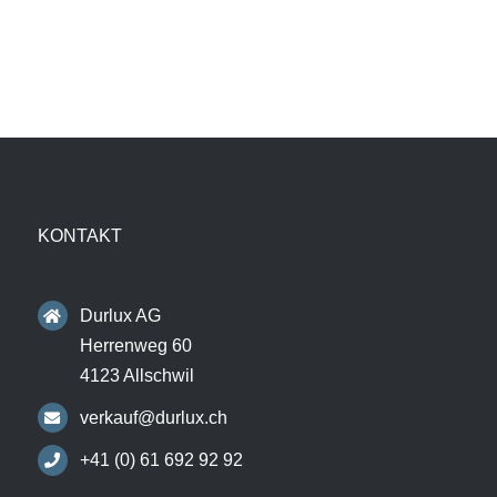
KONTAKT
Durlux AG
Herrenweg 60
4123 Allschwil
verkauf@durlux.ch
+41 (0) 61 692 92 92