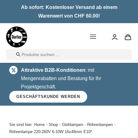
Skip
Ab sofort: Kostenloser Versand ab einem
to
Warenwert von CHF 60.00!
content
Toggle
Navigation
Products
Home
search
Attraktive B2B-Konditionen
: mit
LED
Mengenrabatten und Beratung für Ihr
Projektgeschäft.
Halogen
GESCHÄFTSKUNDE WERDEN
Glühlampen
Über uns
Sie sind hier:
Home
Shop
Glühlampen
Röhrenlampen
Röhrenlampe 220-260V 6-10W 16x48mm E10*
Kontakt