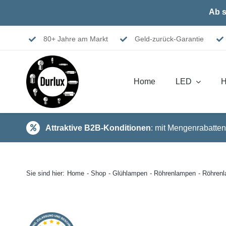
Skip
Ab s
to
content
80+ Jahre am Markt
Geld-zurück-Garantie
Home
LED
H
Attraktive B2B-Konditionen
: mit Mengenrabatten
Sie sind hier:
Home
Shop
Glühlampen
Röhrenlampen
Röhren