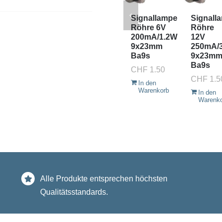
Signallampe
Signall
Röhre 6V
Röhre
200mA/1.2W
12V
9x23mm
250mA/
Ba9s
9x23m
Ba9s
CHF
1.50
CHF
1.5
In den
Warenkorb
In den
Warenk
Alle Produkte entsprechen höchsten
Qualitätsstandards.