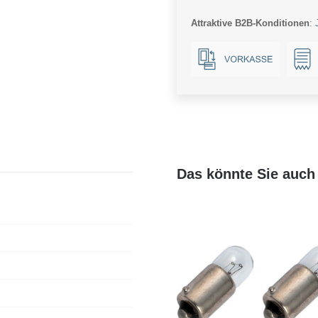
16x54mm
Attraktive B2B-Konditionen
:
Ba15d
Menge
Das könnte Sie auch 