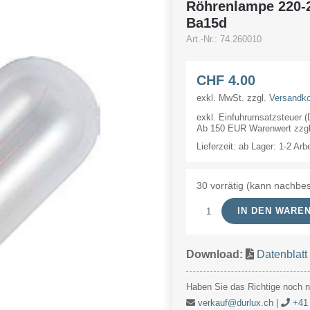
Röhrenlampe 220
Ba15d
Art.-Nr.:
74.260010
CHF
4.00
exkl. MwSt.
zzgl.
Versandk
exkl. Einfuhrumsatzsteuer 
Ab 150 EUR Warenwert zzgl.
Lieferzeit:
ab Lager: 1-2 Arb
30 vorrätig (kann nachbes
IN DEN WARE
Röhrenlampe
220-
Download:
Datenblatt
260V
6-
Haben Sie das Richtige noch ni
10W
verkauf@durlux.ch
|
+41 