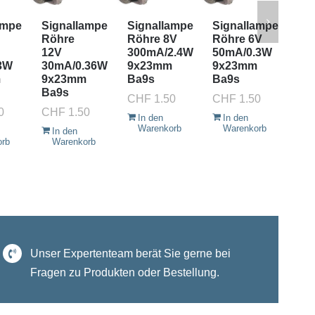
ampe
Signallampe
Signallampe
Signallampe
Si
Röhre
Röhre 8V
Röhre 6V
Rö
12V
300mA/2.4W
50mA/0.3W
12
3W
30mA/0.36W
9x23mm
9x23mm
16
m
9x23mm
Ba9s
Ba9s
9x
Ba9s
Ba
CHF
1.50
CHF
1.50
0
CHF
1.50
CH
In den
In den
Warenkorb
Warenkorb
In den
I
orb
Warenkorb
W
Unser Expertenteam berät Sie gerne bei
Fragen zu Produkten oder Bestellung.