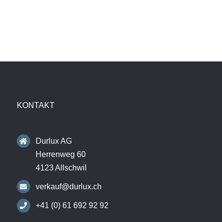
KONTAKT
Durlux AG
Herrenweg 60
4123 Allschwil
verkauf@durlux.ch
+41 (0) 61 692 92 92