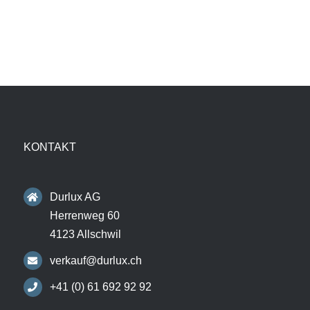
KONTAKT
Durlux AG
Herrenweg 60
4123 Allschwil
verkauf@durlux.ch
+41 (0) 61 692 92 92