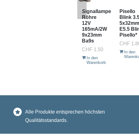
Signallampe
Pisello
Röhre
Blink 3.
12V
5x32m
165mA/2W
E5.5 Bli
9x23mm
Pisello*
Ba9s
CHF
1.8
CHF
1.50
In den
Warenk
In den
Warenkorb
Alle Produkte entsprechen höchsten
Qualitätsstandards.