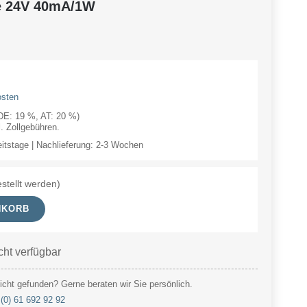
e 24V 40mA/1W
osten
(DE: 19 %, AT: 20 %)
 Zollgebühren.
eitstage | Nachlieferung: 2-3 Wochen
stellt werden)
NKORB
cht verfügbar
cht gefunden? Gerne beraten wir Sie persönlich.
(0) 61 692 92 92