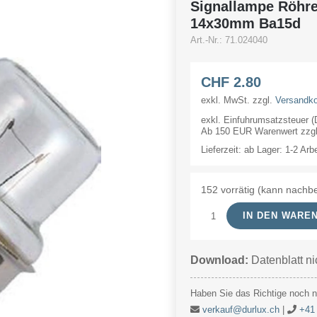
Signallampe Röhr
14x30mm Ba15d
Art.-Nr.:
71.024040
CHF
2.80
exkl. MwSt.
zzgl.
Versandk
exkl. Einfuhrumsatzsteuer 
Ab 150 EUR Warenwert zzgl.
Lieferzeit:
ab Lager: 1-2 Arb
152 vorrätig (kann nachbe
IN DEN WARE
Signallampe
Röhre
Download:
Datenblatt ni
24V
40mA/1W
Haben Sie das Richtige noch ni
14x30mm
verkauf@durlux.ch
|
+41 