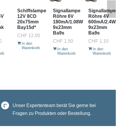
Schiffslampe
Signallampe
Signallampe
Si
5V
12V 8CD
Röhre 6V
Röhre 4V
Rö
m
20x75mm
180mA/1.08W
600mA/2.4W
30
nk
Bay15d*
9x23mm
9x23mm
9x
Ba9s
Ba9s
Ba
CHF
12.00
0
CHF
1.50
CHF
1.10
CH
In den
Warenkorb
In den
In den
I
orb
Warenkorb
Warenkorb
W
Unser Expertenteam berät Sie gerne bei
Fragen zu Produkten oder Bestellung.