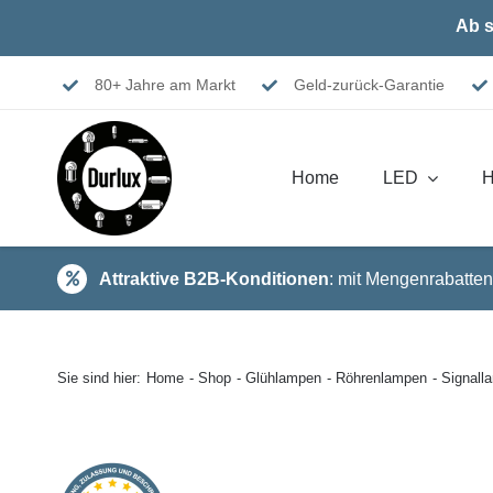
Skip
Ab s
to
content
80+ Jahre am Markt
Geld-zurück-Garantie
Home
LED
H
Attraktive B2B-Konditionen
: mit Mengenrabatten
Sie sind hier:
Home
Shop
Glühlampen
Röhrenlampen
Signal