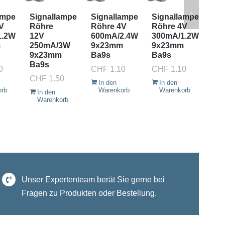
ampe
Signallampe
Signallampe
Signallampe
Si
V
Röhre
Röhre 4V
Röhre 4V
Rö
1.2W
12V
600mA/2.4W
300mA/1.2W
25
m
250mA/3W
9x23mm
9x23mm
9x
9x23mm
Ba9s
Ba9s
Ba
Ba9s
0
CHF
1.10
CHF
1.10
CH
CHF
1.50
In den
In den
I
orb
Warenkorb
Warenkorb
W
In den
Warenkorb
Unser Expertenteam berät Sie gerne bei
Fragen zu Produkten oder Bestellung.