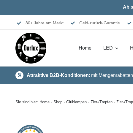
Skip
Ab s
to
content
80+ Jahre am Markt
Geld-zurück-Garantie
Home
LED
H
Attraktive B2B-Konditionen
: mit Mengenrabatten
Sie sind hier:
Home
Shop
Glühlampen
Zier-/Tropfen
Zier-/Tr