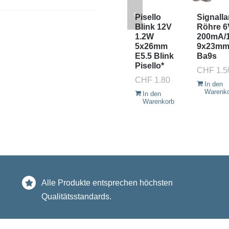
Pisello
Signall
Blink 12V
Röhre 6
1.2W
200mA/
5x26mm
9x23m
E5.5 Blink
Ba9s
Pisello*
CHF
1.5
CHF
1.80
In den
Warenk
In den
Warenkorb
Alle Produkte entsprechen höchsten
Qualitätsstandards.