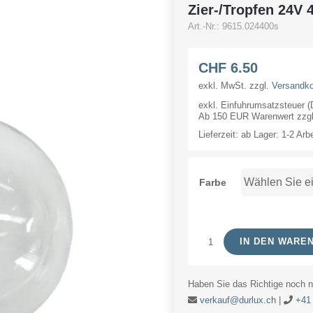
Zier-/Tropfen 24
Art.-Nr.:
9615.024400s
CHF
6.50
exkl. MwSt.
zzgl.
Versandk
exkl. Einfuhrumsatzsteuer 
Ab 150 EUR Warenwert zzgl.
Lieferzeit:
ab Lager: 1-2 Arb
Farbe
IN DEN WARE
Zier-/Tropfen
24V
Haben Sie das Richtige noch ni
40W
verkauf@durlux.ch
|
+41 
45x75mm