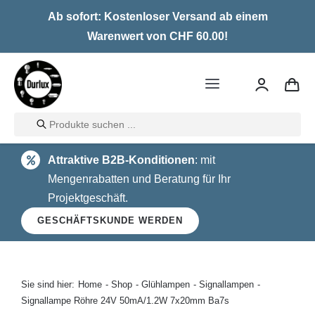
Skip
Ab sofort: Kostenloser Versand ab einem
to
Warenwert von CHF 60.00!
content
Toggle
Navigation
Products
Home
search
Attraktive B2B-Konditionen
: mit
LED
Mengenrabatten und Beratung für Ihr
Projektgeschäft.
Halogen
GESCHÄFTSKUNDE WERDEN
Glühlampen
Über uns
Sie sind hier:
Home
Shop
Glühlampen
Signallampen
Signallampe Röhre 24V 50mA/1.2W 7x20mm Ba7s
Kontakt