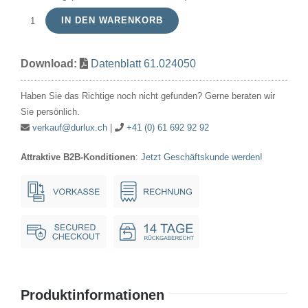
IN DEN WARENKORB
Signallampe
Röhre
Download:
Datenblatt 61.024050
24V
50mA/1.2W
Haben Sie das Richtige noch nicht gefunden? Gerne beraten wir
7x20mm
Sie persönlich.
Ba7s
verkauf@durlux.ch
|
+41 (0) 61 692 92 92
Menge
Attraktive B2B-Konditionen
:
Jetzt Geschäftskunde werden!
Produktinformationen