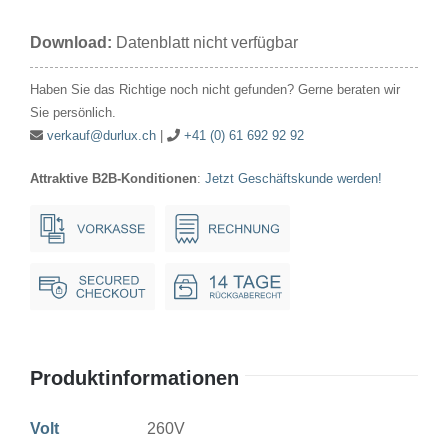
260V
Download:
Datenblatt nicht verfügbar
5W
16x43mm
Haben Sie das Richtige noch nicht gefunden? Gerne beraten wir
E10*
Sie persönlich.
Menge
verkauf@durlux.ch
|
+41 (0) 61 692 92 92
Attraktive B2B-Konditionen
:
Jetzt Geschäftskunde werden!
Produktinformationen
Volt
260V