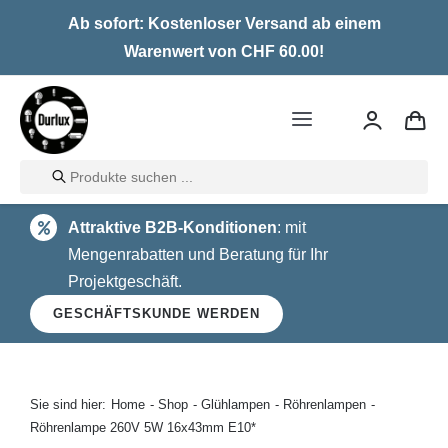
Skip
Ab sofort: Kostenloser Versand ab einem
to
Warenwert von CHF 60.00!
content
Toggle
Navigation
Products
Home
search
Attraktive B2B-Konditionen
: mit
LED
Mengenrabatten und Beratung für Ihr
Projektgeschäft.
Halogen
GESCHÄFTSKUNDE WERDEN
Glühlampen
Über uns
Sie sind hier:
Home
Shop
Glühlampen
Röhrenlampen
Röhrenlampe 260V 5W 16x43mm E10*
Kontakt