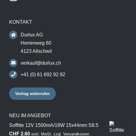
KONTAKT
Durlux AG
Herrenweg 60
4123 Allschwil
verkauf@durlux.ch
+41 (0) 61 692 92 92
Vertrag widerrufen
NEU IM ANGEBOT
Soffitte 12V 1500mA/18W 15x44mm S8.5
CHF
2.60
exkl. MwSt.
zzgl.
Versandkosten