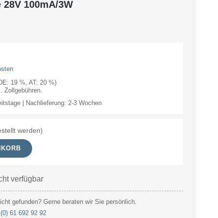
e 28V 100mA/3W
osten
(DE: 19 %, AT: 20 %)
 Zollgebühren.
eitstage | Nachlieferung: 2-3 Wochen
stellt werden)
NKORB
cht verfügbar
cht gefunden? Gerne beraten wir Sie persönlich.
(0) 61 692 92 92