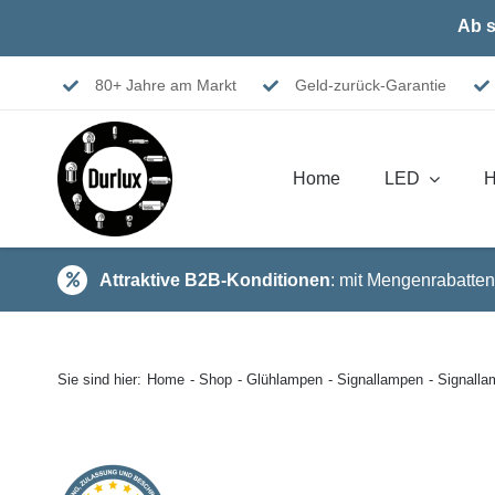
Skip
Ab s
to
content
80+ Jahre am Markt
Geld-zurück-Garantie
Home
LED
H
Attraktive B2B-Konditionen
: mit Mengenrabatten
Sie sind hier:
Home
Shop
Glühlampen
Signallampen
Signall