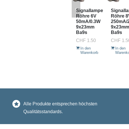
Signallampe
Signall
Röhre 6V
Röhre 8
50mA/0.3W
250mA/
9x23mm
9x23m
Ba9s
Ba9s
CHF
1.50
CHF
1.5
In den
In den
Warenkorb
Warenk
Alle Produkte entsprechen höchsten
Qualitätsstandards.