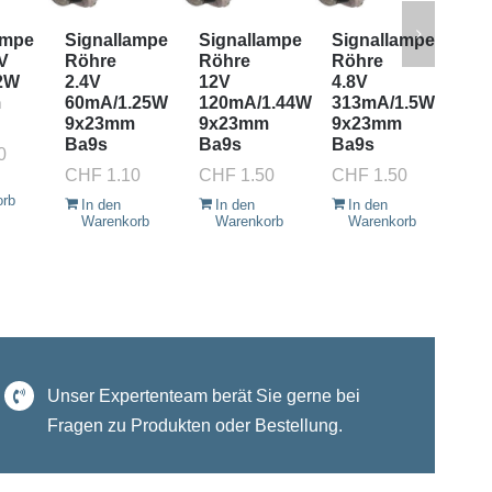
ampe
Signallampe
Signallampe
Signallampe
Si
V
Röhre
Röhre
Röhre
Rö
2W
2.4V
12V
4.8V
50
m
60mA/1.25W
120mA/1.44W
313mA/1.5W
9x
9x23mm
9x23mm
9x23mm
Ba
Ba9s
Ba9s
Ba9s
0
CH
CHF
1.10
CHF
1.50
CHF
1.50
I
orb
W
In den
In den
In den
Warenkorb
Warenkorb
Warenkorb
Unser Expertenteam berät Sie gerne bei
Fragen zu Produkten oder Bestellung.