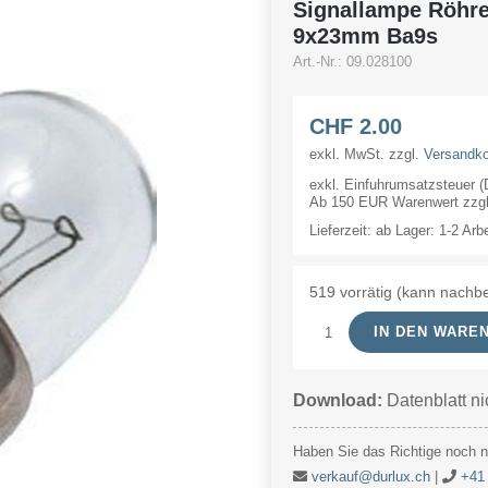
Signallampe Röhr
9x23mm Ba9s
Art.-Nr.:
09.028100
CHF
2.00
exkl. MwSt.
zzgl.
Versandk
exkl. Einfuhrumsatzsteuer 
Ab 150 EUR Warenwert zzgl.
Lieferzeit:
ab Lager: 1-2 Arb
519 vorrätig (kann nachbe
IN DEN WARE
Signallampe
Röhre
Download:
Datenblatt ni
28V
100mA/3W
Haben Sie das Richtige noch ni
9x23mm
verkauf@durlux.ch
|
+41 