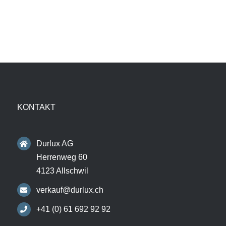
KONTAKT
Durlux AG
Herrenweg 60
4123 Allschwil
verkauf@durlux.ch
+41 (0) 61 692 92 92