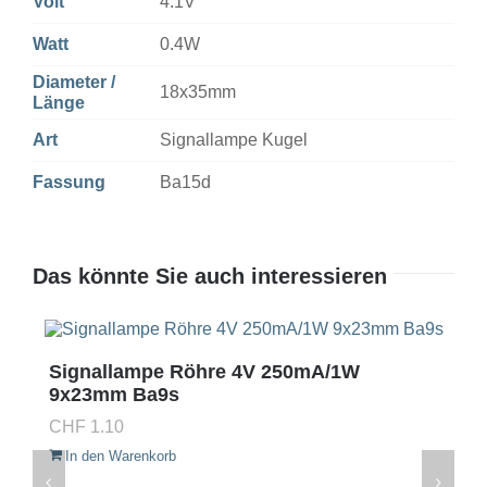
Volt
4.1V
Watt
0.4W
Diameter /
18x35mm
Länge
Art
Signallampe Kugel
Fassung
Ba15d
Das könnte Sie auch interessieren
Signallampe Röhre 4V 250mA/1W
9x23mm Ba9s
CHF
1.10
In den Warenkorb