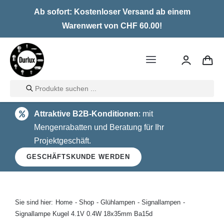
Skip
Ab sofort: Kostenloser Versand ab einem
to
Warenwert von CHF 60.00!
content
Toggle
Navigation
Products
Home
search
Attraktive B2B-Konditionen
: mit
LED
Mengenrabatten und Beratung für Ihr
Projektgeschäft.
Halogen
GESCHÄFTSKUNDE WERDEN
Glühlampen
Über uns
Sie sind hier:
Home
Shop
Glühlampen
Signallampen
Signallampe Kugel 4.1V 0.4W 18x35mm Ba15d
Kontakt