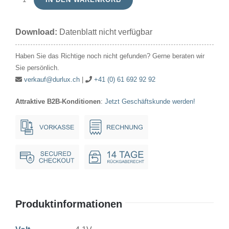
Signallampe
Kugel
Download:
Datenblatt nicht verfügbar
4.1V
0.4W
Haben Sie das Richtige noch nicht gefunden? Gerne beraten wir
18x35mm
Sie persönlich.
Ba15d
verkauf@durlux.ch
|
+41 (0) 61 692 92 92
Menge
Attraktive B2B-Konditionen
:
Jetzt Geschäftskunde werden!
Produktinformationen