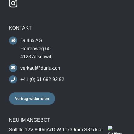
KONTAKT
Durlux AG
Herrenweg 60
4123 Allschwil
verkauf@durlux.ch
+41 (0) 61 692 92 92
Vertrag widerrufen
NEU IM ANGEBOT
Soffitte 12V 800mA/10W 11x39mm S8.5 klar