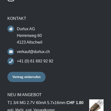
KONTAKT
Durlux AG
Herrenweg 60
4123 Allschwil
verkauf@durlux.ch
+41 (0) 61 692 92 92
Vertrag widerrufen
NEU IM ANGEBOT
T1 3/4 MG 2.7V 60mA 5.7x16mm
CHF
1.80
exkl. MwSt.
zzgl.
Versandkosten