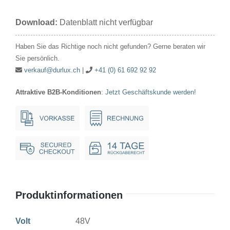
48V
Download:
Datenblatt nicht verfügbar
15W
16x48mm
Haben Sie das Richtige noch nicht gefunden? Gerne beraten wir
Ba15d
Sie persönlich.
Menge
verkauf@durlux.ch
|
+41 (0) 61 692 92 92
Attraktive B2B-Konditionen
:
Jetzt Geschäftskunde werden!
Produktinformationen
Volt
48V