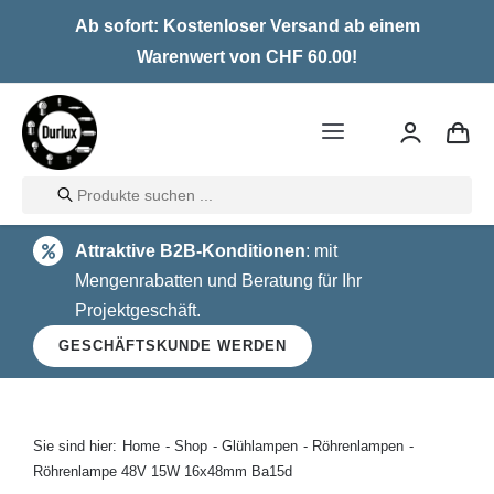
Skip
Ab sofort: Kostenloser Versand ab einem
to
Warenwert von CHF 60.00!
content
Toggle
Navigation
Products
Home
search
Attraktive B2B-Konditionen
: mit
LED
Mengenrabatten und Beratung für Ihr
Projektgeschäft.
Halogen
GESCHÄFTSKUNDE WERDEN
Glühlampen
Über uns
Sie sind hier:
Home
Shop
Glühlampen
Röhrenlampen
Röhrenlampe 48V 15W 16x48mm Ba15d
Kontakt