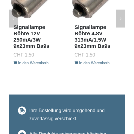
Signallampe
Signallampe
Röhre 12V
Röhre 4.8V
250mA/3W
313mA/1.5W
9x23mm Ba9s
9x23mm Ba9s
CHF
1.50
CHF
1.50
In den Warenkorb
In den Warenkorb
Ihre Bestellung wird umgehend und
zuverlässig verschickt.