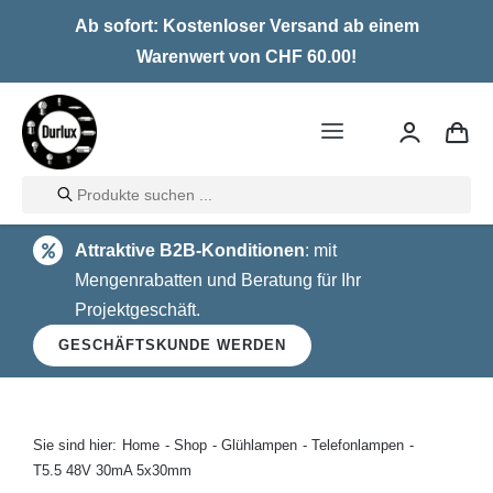
Skip
Ab sofort: Kostenloser Versand ab einem
to
Warenwert von CHF 60.00!
content
Toggle
Navigation
Products
Home
search
Attraktive B2B-Konditionen
: mit
LED
Mengenrabatten und Beratung für Ihr
Projektgeschäft.
Halogen
GESCHÄFTSKUNDE WERDEN
Glühlampen
Über uns
Sie sind hier:
Home
Shop
Glühlampen
Telefonlampen
T5.5 48V 30mA 5x30mm
Kontakt