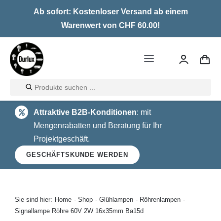
Skip
Ab sofort: Kostenloser Versand ab einem
to
Warenwert von CHF 60.00!
content
Toggle
Navigation
Products
Home
search
Attraktive B2B-Konditionen
: mit
LED
Mengenrabatten und Beratung für Ihr
Projektgeschäft.
Halogen
GESCHÄFTSKUNDE WERDEN
Glühlampen
Über uns
Sie sind hier:
Home
Shop
Glühlampen
Röhrenlampen
Signallampe Röhre 60V 2W 16x35mm Ba15d
Kontakt