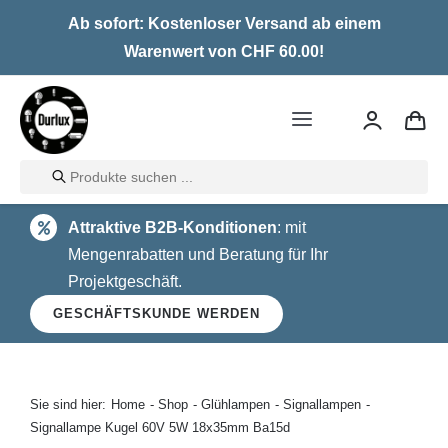
Skip
Ab sofort: Kostenloser Versand ab einem
to
Warenwert von CHF 60.00!
content
Toggle
Navigation
Products
Home
search
Attraktive B2B-Konditionen
: mit
LED
Mengenrabatten und Beratung für Ihr
Projektgeschäft.
Halogen
GESCHÄFTSKUNDE WERDEN
Glühlampen
Über uns
Sie sind hier:
Home
Shop
Glühlampen
Signallampen
Signallampe Kugel 60V 5W 18x35mm Ba15d
Kontakt