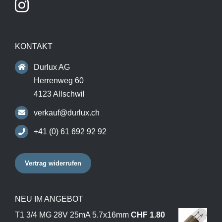
KONTAKT
Durlux AG
Herrenweg 60
4123 Allschwil
verkauf@durlux.ch
+41 (0) 61 692 92 92
Vertrag widerrufen
NEU IM ANGEBOT
T1 3/4 MG 28V 25mA 5.7x16mm
CHF
1.80