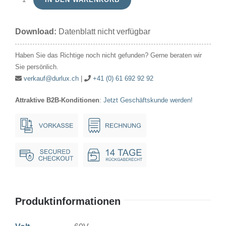
Signallampe
Kugel
Download:
Datenblatt nicht verfügbar
60V
5W
Haben Sie das Richtige noch nicht gefunden? Gerne beraten wir
18x35mm
Sie persönlich.
Ba15d
verkauf@durlux.ch
|
+41 (0) 61 692 92 92
Menge
Attraktive B2B-Konditionen
:
Jetzt Geschäftskunde werden!
Produktinformationen