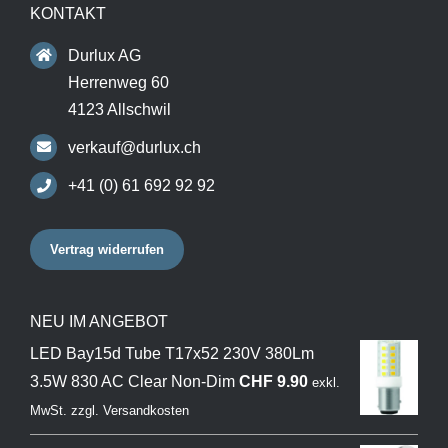
KONTAKT
Durlux AG
Herrenweg 60
4123 Allschwil
verkauf@durlux.ch
+41 (0) 61 692 92 92
Vertrag widerrufen
NEU IM ANGEBOT
LED Bay15d Tube T17x52 230V 380Lm
3.5W 830 AC Clear Non-Dim
CHF
9.90
exkl.
MwSt.
zzgl.
Versandkosten