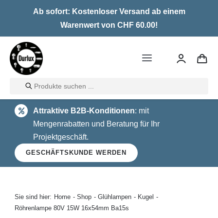
Skip
Ab sofort: Kostenloser Versand ab einem
to
Warenwert von CHF 60.00!
content
Toggle
Navigation
Products
Home
search
Attraktive B2B-Konditionen
: mit
LED
Mengenrabatten und Beratung für Ihr
Projektgeschäft.
Halogen
GESCHÄFTSKUNDE WERDEN
Glühlampen
Über uns
Sie sind hier:
Home
Shop
Glühlampen
Kugel
Röhrenlampe 80V 15W 16x54mm Ba15s
Kontakt