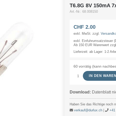
T6.8G 8V 150mA 
Art.-Nr.:
68.008150
CHF
2.00
exkl. MwSt.
zzgl.
Versandk
exkl. Einfuhrumsatzsteuer 
Ab 150 EUR Warenwert zzgl.
Lieferzeit:
ab Lager: 1-2 Arb
60 vorrätig (kann nachbes
IN DEN WARE
T6.8G
8V
Download:
Datenblatt ni
150mA
7x44mm
Haben Sie das Richtige noch ni
Menge
verkauf@durlux.ch
|
+41 