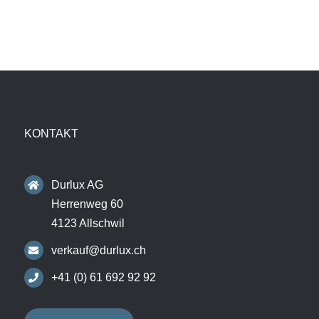
KONTAKT
Durlux AG
Herrenweg 60
4123 Allschwil
verkauf@durlux.ch
+41 (0) 61 692 92 92