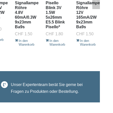
ampe
Signallampe
Pisello
Signallampe
Si
V
Röhre
Blink 3V
Röhre
Rö
2W
4.8V
1.5W
12V
12
m
60mA/0.3W
5x26mm
165mA/2W
12
9x23mm
E5.5 Blink
9x23mm
9x
Ba9s
Pisello*
Ba9s
Ba
0
CHF
1.50
CHF
1.80
CHF
1.50
CH
orb
In den
In den
In den
I
Warenkorb
Warenkorb
Warenkorb
W
Unser Expertenteam berät Sie gerne bei
Fragen zu Produkten oder Bestellung.