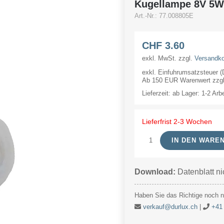
Kugellampe 8V 5
Art.-Nr.:
77.008805E
CHF
3.60
exkl. MwSt.
zzgl.
Versandk
exkl. Einfuhrumsatzsteuer 
Ab 150 EUR Warenwert zzgl.
Lieferzeit:
ab Lager: 1-2 Arb
Lieferfrist 2-3 Wochen
IN DEN WARE
Kugellampe
8V
Download:
Datenblatt ni
5W
25x47mm
Haben Sie das Richtige noch ni
E10
verkauf@durlux.ch
|
+41 
Menge