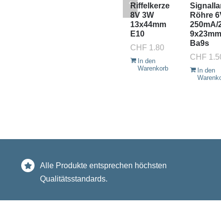
Riffelkerze
Signall
8V 3W
Röhre 6
13x44mm
250mA/
E10
9x23m
Ba9s
CHF
1.80
CHF
1.5
In den
Warenkorb
In den
Warenk
Alle Produkte entsprechen höchsten
Qualitätsstandards.