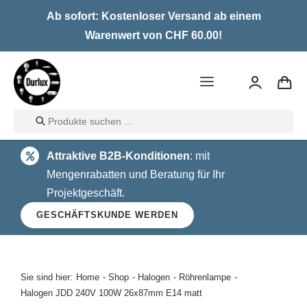
Skip
Ab sofort: Kostenloser Versand ab einem
to
Warenwert von CHF 60.00!
content
Toggle
Navigation
Products
Home
search
Attraktive B2B-Konditionen
: mit
LED
Mengenrabatten und Beratung für Ihr
Projektgeschäft.
Halogen
GESCHÄFTSKUNDE WERDEN
Glühlampen
Über uns
Sie sind hier:
Home
Shop
Halogen
Röhrenlampe
Halogen JDD 240V 100W 26x87mm E14 matt
Kontakt