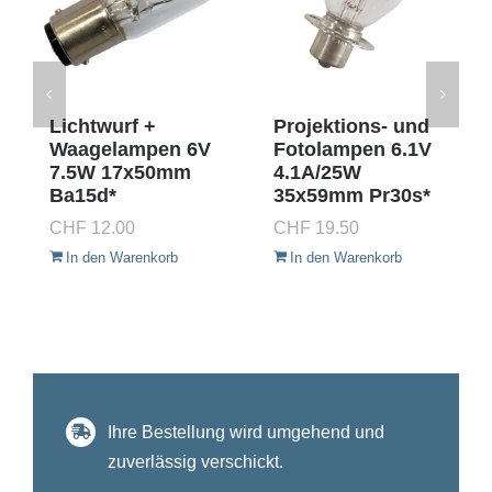
Lichtwurf +
Projektions- und
Waagelampen 6V
Fotolampen 6.1V
7.5W 17x50mm
4.1A/25W
Ba15d*
35x59mm Pr30s*
CHF
12.00
CHF
19.50
In den Warenkorb
In den Warenkorb
Ihre Bestellung wird umgehend und
zuverlässig verschickt.