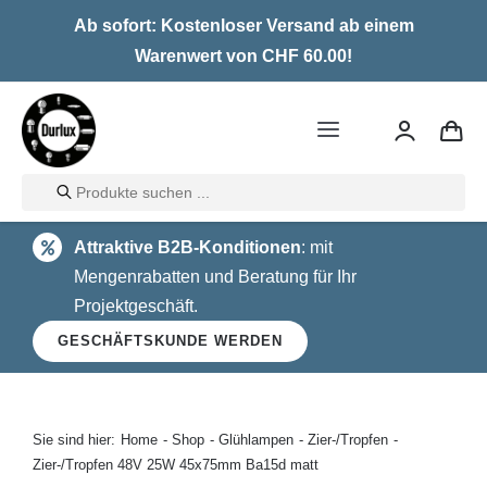
Skip
Ab sofort: Kostenloser Versand ab einem
to
Warenwert von CHF 60.00!
content
Toggle
Navigation
Products
Home
search
Attraktive B2B-Konditionen
: mit
LED
Mengenrabatten und Beratung für Ihr
Projektgeschäft.
Halogen
GESCHÄFTSKUNDE WERDEN
Glühlampen
Über uns
Sie sind hier:
Home
Shop
Glühlampen
Zier-/Tropfen
Zier-/Tropfen 48V 25W 45x75mm Ba15d matt
Kontakt