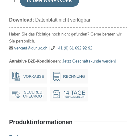
IN DEN WARENKORB
Zier-/Tropfen
48V
Download:
Datenblatt nicht verfügbar
25W
45x75mm
Haben Sie das Richtige noch nicht gefunden? Gerne beraten wir
Ba15d
Sie persönlich.
matt
verkauf@durlux.ch
|
+41 (0) 61 692 92 92
Menge
Attraktive B2B-Konditionen
:
Jetzt Geschäftskunde werden!
Produktinformationen