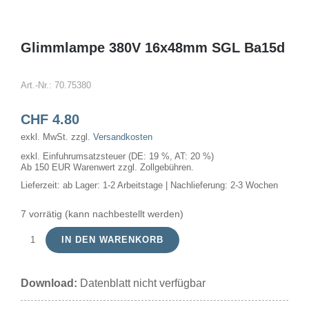
Glimmlampe 380V 16x48mm SGL Ba15d
Art.-Nr.:
70.75380
CHF
4.80
exkl. MwSt.
zzgl.
Versandkosten
exkl. Einfuhrumsatzsteuer (DE: 19 %, AT: 20 %)
Ab 150 EUR Warenwert zzgl. Zollgebühren.
Lieferzeit:
ab Lager: 1-2 Arbeitstage | Nachlieferung: 2-3 Wochen
7 vorrätig (kann nachbestellt werden)
IN DEN WARENKORB
Glimmlampe
380V
Download:
Datenblatt nicht verfügbar
16x48mm
SGL