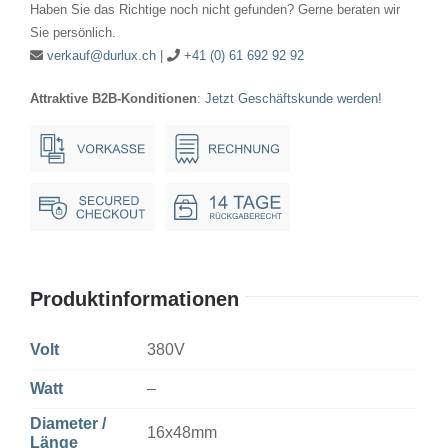
Haben Sie das Richtige noch nicht gefunden? Gerne beraten wir
Ba15d
Sie persönlich.
Menge
verkauf@durlux.ch
|
+41 (0) 61 692 92 92
Attraktive B2B-Konditionen
:
Jetzt Geschäftskunde werden!
Produktinformationen
Volt
380V
Watt
–
Diameter /
16x48mm
Länge