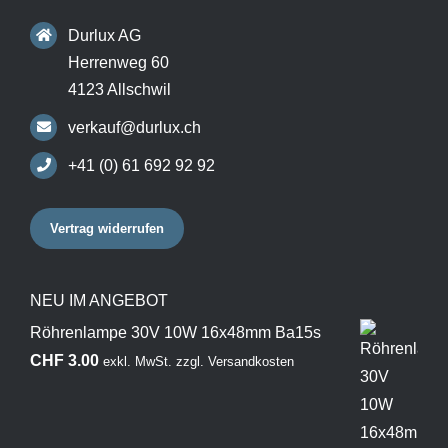
Durlux AG
Herrenweg 60
4123 Allschwil
verkauf@durlux.ch
+41 (0) 61 692 92 92
Vertrag widerrufen
NEU IM ANGEBOT
Röhrenlampe 30V 10W 16x48mm Ba15s
CHF
3.00
exkl. MwSt.
zzgl.
Versandkosten