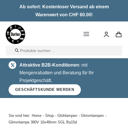
Skip
Ab sofort: Kostenloser Versand ab einem
to
Warenwert von CHF 60.00!
content
Toggle
Navigation
Products
Home
search
Attraktive B2B-Konditionen
: mit
LED
Mengenrabatten und Beratung für Ihr
Projektgeschäft.
Halogen
GESCHÄFTSKUNDE WERDEN
Glühlampen
Über uns
Sie sind hier:
Home
Shop
Glühlampen
Glimmlampen
Glimmlampe 380V 16x48mm SGL Ba15d
Kontakt